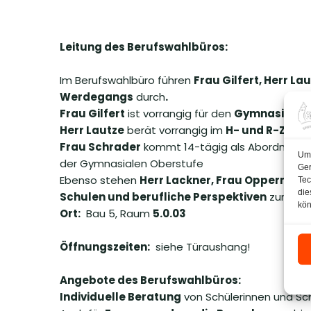
Leitung des Berufswahlbüros:
Im Berufswahlbüro führen
Frau Gilfert, Herr L
Werdegangs
durch
.
Frau Gilfert
ist vorrangig für den
Gymnasialzw
Herr Lautze
berät vorrangig im
H- und R-Zwei
Frau Schrader
kommt 14-tägig als Abordnung v
Um 
der Gymnasialen Oberstufe
Ger
Ebenso stehen
Herr Lackner, Frau Opperman
Tec
die
Schulen und berufliche Perspektiven
zur Verf
kön
Ort:
Bau 5, Raum
5.0.03
Öffnungszeiten:
siehe Türaushang!
Angebote des Berufswahlbüros:
Individuelle Beratung
von Schülerinnen und Sc