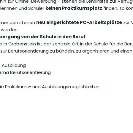
 hin zur Online-Bewerbung – stehen die Lehrkräfte zur Verfüg
ülerinnen und Schüler
keinen Praktikumsplatz
finden, so kö
rnenden stehen
neu eingerichtete PC-Arbeitsplätze
zur 
 werden.
ergang von der Schule in den Beruf
n Grebenstein ist der zentrale Ort in der Schule für die Ber
r Berufsorientierung zu bündeln, zu organisieren und einen 
e Ausbildung
ema Berufsorientierung
eie Praktikums- und Ausbildungsmöglichkeiten