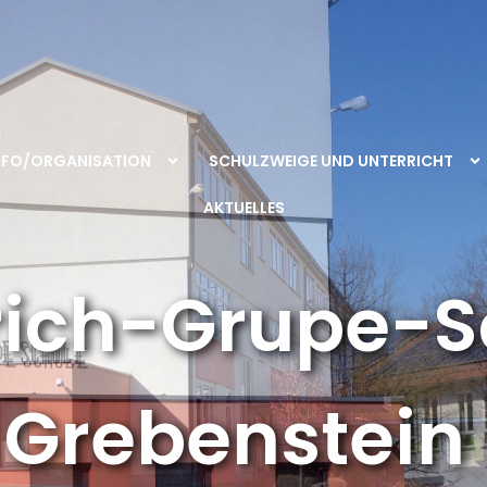
NFO/ORGANISATION
SCHULZWEIGE UND UNTERRICHT
AKTUELLES
rich-Grupe-S
Grebenstein