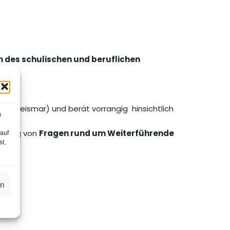
ch des schulischen und beruflichen
ofgeismar) und berät vorrangig hinsichtlich
m
ortung von
Fragen rund um Weiterführende
 auf
st,
en