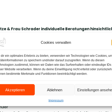
autze & Frau Schrader individuelle Beratungen hinsichtli
eig
zuständig.
Cookies verwalten
g
.
on der Albert-Schweitzer-Schule (Oberstufengymnasium in H
dir ein optimales Erlebnis zu bieten, verwenden wir Technologien wie Cookies, u
äteinformationen zu speichern und/oder darauf zuzugreifen. Wenn du diesen
n
und
Frau Aydin
über das Fach Arbeitslehre für die Beantw
hnologien zustimmst, können wir Daten wie das Surfverhalten oder eindeutige IDs
ser Website verarbeiten. Wenn du deine Einwillligung nicht erteilst oder zurückzieh
ügung.
nen bestimmte Merkmale und Funktionen beeinträchtigt werden.
Akzeptieren
Ablehnen
Einstellungen anseh
Impressum
hüler