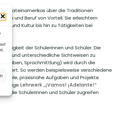
 Musik Lateinamerikas über die Traditionen
dium und Beruf von Vorteil. Sie erleichtern
en und Kultur bis hin zu Tätigkeiten bei
m
 auf
sfähigkeit der Schülerinnen und Schüler. Die
st,
ühren und unterschiedliche Sichtweisen zu
chreiben, Sprachmittlung) wird durch die
efördert. So werden beispielsweise verschiedene
en
nspiele, praxisnahe Aufgaben und Projekte
hrbändige
Lehrwerk „¡Vamos! ¡Adelante!“
f die die Schülerinnen und Schüler zugreifen