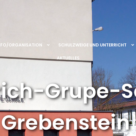
NFO/ORGANISATION
SCHULZWEIGE UND UNTERRICHT
AKTUELLES
rich-Grupe-S
Grebenstein