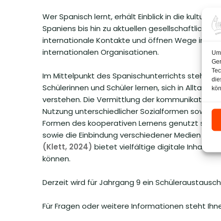
Wer Spanisch lernt, erhält Einblick in die kulture
Spaniens bis hin zu aktuellen gesellschaftlichen
internationale Kontakte und öffnen Wege in zahlr
internationalen Organisationen.
Um 
Ger
Tec
Im Mittelpunkt des Spanischunterrichts steht die
die
Schülerinnen und Schüler lernen, sich in Alltags
kön
verstehen. Die Vermittlung der kommunikativen 
Nutzung unterschiedlicher Sozialformen sowie d
Formen des kooperativen Lernens genutzt sowie 
sowie die Einbindung verschiedener Medien mac
(Klett, 2024)
bietet vielfältige digitale Inhalte 
können.
Derzeit wird für Jahrgang 9 ein Schüleraustausc
Für Fragen oder weitere Informationen steht Ihn