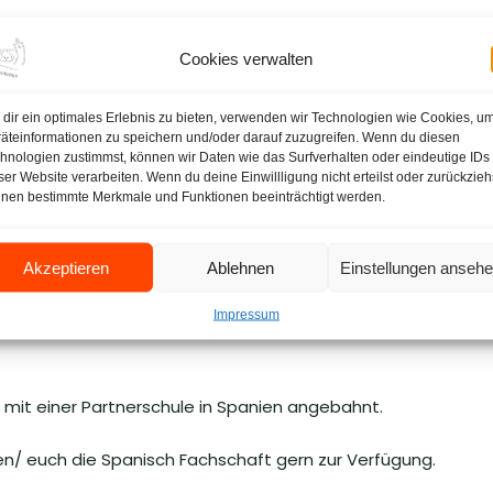
lle Vielfalt der spanischsprachigen Welt: von der Literatur und
Cookies verwalten
 und politischen Themen. Spanischkenntnisse sind auch für Stu
eiche Berufsfelder – von Wirtschaft und Tourismus, über Medi
dir ein optimales Erlebnis zu bieten, verwenden wir Technologien wie Cookies, u
äteinformationen zu speichern und/oder darauf zuzugreifen. Wenn du diesen
hnologien zustimmst, können wir Daten wie das Surfverhalten oder eindeutige IDs
 Förderung der interkulturellen und kommunikativen Handlung
ser Website verarbeiten. Wenn du deine Einwillligung nicht erteilst oder zurückzieh
situationen sicher auf Spanisch auszudrücken, Gespräche zu f
nen bestimmte Merkmale und Funktionen beeinträchtigt werden.
Kompetenzen (Hör- und Hörsehverstehen, Lesen, Sprechen, S
urch die Anwendung geeigneter und vielfältiger Methoden g
Akzeptieren
Ablehnen
Einstellungen anseh
authentische Schreib- und Sprechanlässe geschaffen. Rolle
hen das Spanischlernen lebendig und motivierend. Das me
Impressum
wie Erklärvideos, Vokabeltrainings und interaktive Übungen, au
h mit einer Partnerschule in Spanien angebahnt.
en/ euch die Spanisch Fachschaft gern zur Verfügung.