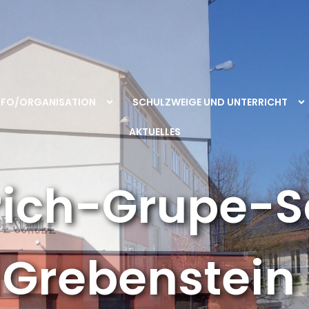
NFO/ORGANISATION
SCHULZWEIGE UND UNTERRICHT
AKTUELLES
rich-Grupe-S
Grebenstein