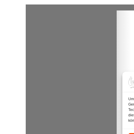
Um 
Ger
Tec
die
kön