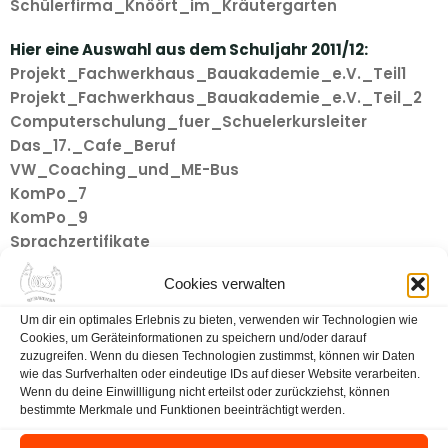
Schülerfirma_Knöört_im_Kräutergarten
Hier eine Auswahl aus dem Schuljahr 2011/12:
Projekt_Fachwerkhaus_Bauakademie_e.V._Teil1
Projekt_Fachwerkhaus_Bauakademie_e.V._Teil_2
Computerschulung_fuer_Schuelerkursleiter
Das_17._Cafe_Beruf
VW_Coaching_und_ME-Bus
KomPo_7
KomPo_9
Sprachzertifikate
Cookies verwalten
Um dir ein optimales Erlebnis zu bieten, verwenden wir Technologien wie
Cookies, um Geräteinformationen zu speichern und/oder darauf
zuzugreifen. Wenn du diesen Technologien zustimmst, können wir Daten
wie das Surfverhalten oder eindeutige IDs auf dieser Website verarbeiten.
Wenn du deine Einwillligung nicht erteilst oder zurückziehst, können
ZURÜCK ZU BERUFLICHE ORIENTIERUNG
bestimmte Merkmale und Funktionen beeinträchtigt werden.