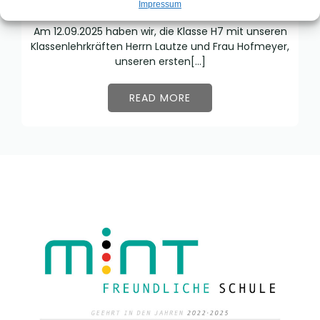
Impressum
|
September 19, 2025
5:36
Am 12.09.2025 haben wir, die Klasse H7 mit unseren
Klassenlehrkräften Herrn Lautze und Frau Hofmeyer,
unseren ersten[…]
READ MORE