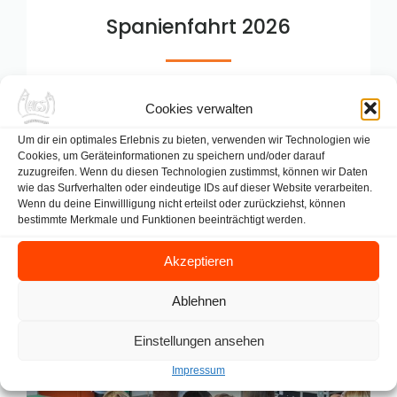
Spanienfahrt 2026
|
Mai 5, 2026
11:32
Cookies verwalten
Im Zeitraum vom 22. bis 29. April 2026 fand ein
Schüleraustausch zwischen der IES El Palo in[…]
Um dir ein optimales Erlebnis zu bieten, verwenden wir Technologien wie
Cookies, um Geräteinformationen zu speichern und/oder darauf
zuzugreifen. Wenn du diesen Technologien zustimmst, können wir Daten
READ MORE
wie das Surfverhalten oder eindeutige IDs auf dieser Website verarbeiten.
Wenn du deine Einwillligung nicht erteilst oder zurückziehst, können
bestimmte Merkmale und Funktionen beeinträchtigt werden.
Akzeptieren
Ablehnen
Einstellungen ansehen
Impressum