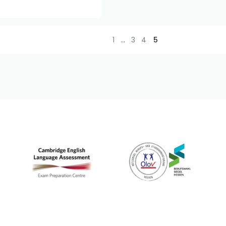
1
…
3
4
5