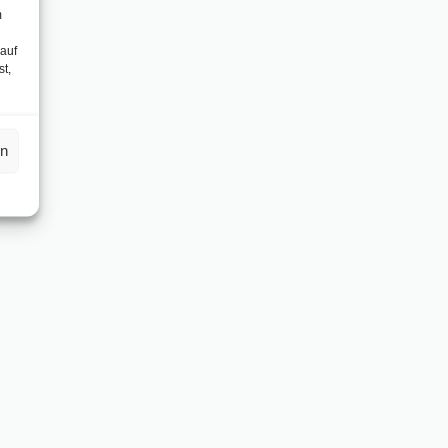
m
 auf
st,
en