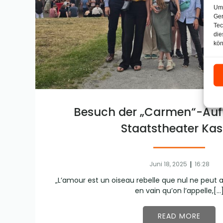
Um 
Ger
Tec
die
kön
Besuch der „Carmen“-Auf
Staatstheater Kas
|
Juni 18, 2025
16:28
„L’amour est un oiseau rebelle que nul ne peut ap
en vain qu’on l’appelle,[…
READ MORE