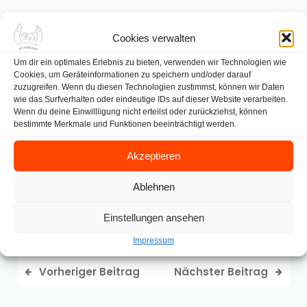
Der Höhepunkt war der Besuch der „Carmen“-
Vorstellung im Staatstheater Kassel am 14.06.2025. In
Cookies verwalten
der folgenden Reflexion war der allgemeine Tenor,
Um dir ein optimales Erlebnis zu bieten, verwenden wir Technologien wie
dass trotz des älteren Szenarios der Oper die
Cookies, um Geräteinformationen zu speichern und/oder darauf
Botschaft derselben zeitlos und für uns bis heute
zuzugreifen. Wenn du diesen Technologien zustimmst, können wir Daten
bedeutsam wäre. Vielleicht ist das auch der Grund,
wie das Surfverhalten oder eindeutige IDs auf dieser Website verarbeiten.
Wenn du deine Einwillligung nicht erteilst oder zurückziehst, können
warum die Oper „Carmen“ bis heute zu einer der
bestimmte Merkmale und Funktionen beeinträchtigt werden.
meistgespieltesten Opern der Welt gehört.
Akzeptieren
Der nächste Theaterbesuch ist damit im
kommenden Schuljahr schon fest eingeplant.
Ablehnen
Wilhelm Uebach
Einstellungen ansehen
admin
|
Juli 1, 2025
|
11:18
|
0
Impressum
Vorheriger Beitrag
Nächster Beitrag