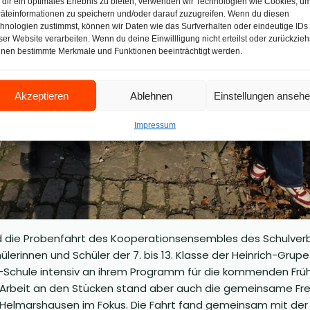
dir ein optimales Erlebnis zu bieten, verwenden wir Technologien wie Cookies, u
äteinformationen zu speichern und/oder darauf zuzugreifen. Wenn du diesen
hnologien zustimmst, können wir Daten wie das Surfverhalten oder eindeutige IDs
ser Website verarbeiten. Wenn du deine Einwillligung nicht erteilst oder zurückzieh
nen bestimmte Merkmale und Funktionen beeinträchtigt werden.
Akzeptieren
Ablehnen
Einstellungen anseh
Impressum
d die Probenfahrt des Kooperationsensembles des Schulverb
ülerinnen und Schüler der 7. bis 13. Klasse der Heinrich-Gr
-Schule intensiv an ihrem Programm für die kommenden Früh
r Arbeit an den Stücken stand aber auch die gemeinsame Frei
 Helmarshausen im Fokus. Die Fahrt fand gemeinsam mit der