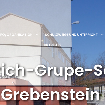
NFO/ORGANISATION
SCHULZWEIGE UND UNTERRICHT
AKTUELLES
rich-Grupe-S
Grebenstein