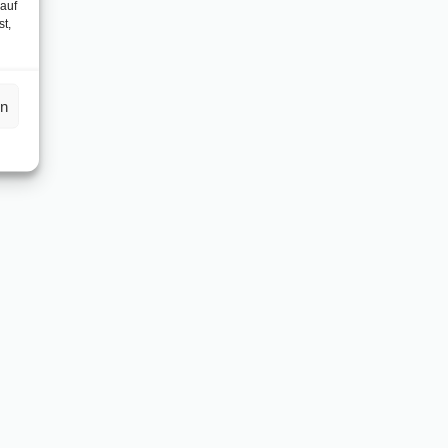
 auf
st,
en