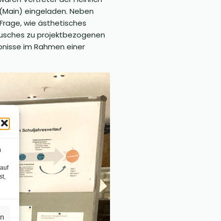
 (Main) eingeladen. Neben
 Frage, wie ästhetisches
tausches zu projektbezogenen
ebnisse im Rahmen einer
m
 auf
st,
en