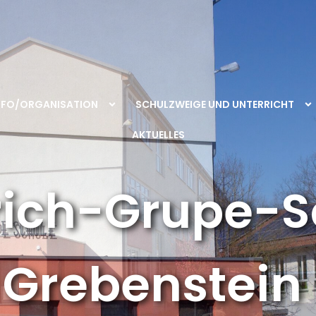
NFO/ORGANISATION
SCHULZWEIGE UND UNTERRICHT
AKTUELLES
rich-Grupe-S
Grebenstein