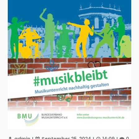
admin
|
September 25, 2024
|
14:09
|
0