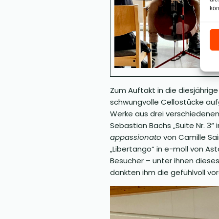
kön
Zum Auftakt in die diesjährig
schwungvolle Cellostücke auf
Werke aus drei verschiedene
Sebastian Bachs „Suite Nr. 3“
appassionato
von Camille Sai
„Libertango“ in e-moll von As
Besucher – unter ihnen dieses
dankten ihm die gefühlvoll v