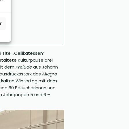
en
Titel „Cellikatessen“
taltete Kulturpause drei
mit dem
Prelude
aus Johann
g ausdrucksstark das
Allegro
m kalten Wintertag mit dem
knapp 60 Besucherinnen und
den Jahrgängen 5 und 6 –