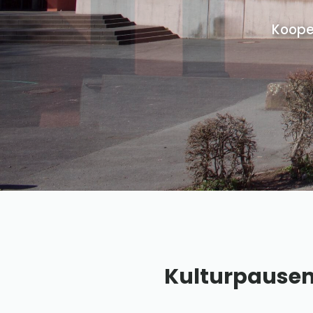
Koope
Kulturpausenst