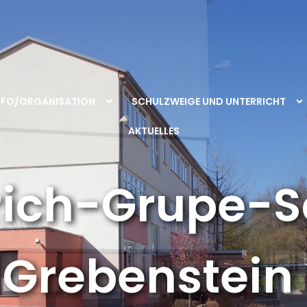
NFO/ORGANISATION
SCHULZWEIGE UND UNTERRICHT
AKTUELLES
rich-Grupe-S
Grebenstein