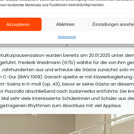
nen bestimmte Merkmale und Funktionen beeinträchtigt werden.
Akzeptieren
Ablehnen
Einstellungen anseh
Impressum
e Kulturpausensaison wurden bereits am 20.01.2025 unter dem 
geführt. Frederik Weidmann (G7b) wählte für die von ihm ges
n Jahrhunderten aus und erfreute die Gäste zunächst solo 
 in C-Dur (BWV 1009). Danach spielte er mit Klavierbegleitun
nt-Saëns in h-moll (op. 43), bevor er seine Gäste an diese
tor Piazzolla abschließend nach Südamerika entführte. Die 
 Mal sehr viele interessierte Schülerinnen und Schüler aus 
orgetragenen Rhythmen zum Abschluss mit viel Applaus.