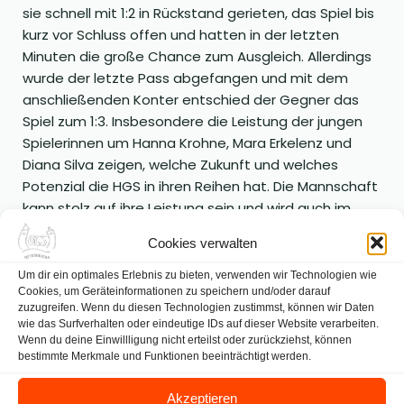
sie schnell mit 1:2 in Rückstand gerieten, das Spiel bis
kurz vor Schluss offen und hatten in der letzten
Minuten die große Chance zum Ausgleich. Allerdings
wurde der letzte Pass abgefangen und mit dem
anschließenden Konter entschied der Gegner das
Spiel zum 1:3. Insbesondere die Leistung der jungen
Spielerinnen um Hanna Krohne, Mara Erkelenz und
Diana Silva zeigen, welche Zukunft und welches
Potenzial die HGS in ihren Reihen hat. Die Mannschaft
kann stolz auf ihre Leistung sein und wird auch im
nächsten Jahr wieder versuchen, eine gute Rolle zu
Cookies verwalten
spielen!
Um dir ein optimales Erlebnis zu bieten, verwenden wir Technologien wie
admin
|
Mai 3, 2017
|
18:03
|
0
Cookies, um Geräteinformationen zu speichern und/oder darauf
zuzugreifen. Wenn du diesen Technologien zustimmst, können wir Daten
wie das Surfverhalten oder eindeutige IDs auf dieser Website verarbeiten.
Vorheriger Beitrag
Nächster Beitrag
Wenn du deine Einwillligung nicht erteilst oder zurückziehst, können
bestimmte Merkmale und Funktionen beeinträchtigt werden.
Akzeptieren