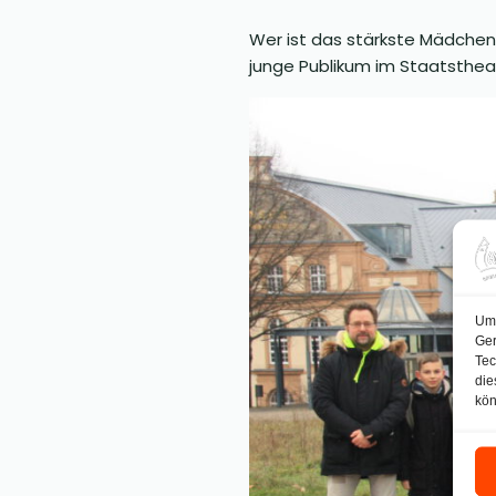
Wer ist das stärkste Mädchen 
junge Publikum im Staatstheate
Um 
Ger
Tec
die
kön