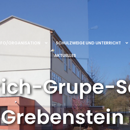
NFO/ORGANISATION
SCHULZWEIGE UND UNTERRICHT
AKTUELLES
rich-Grupe-S
Grebenstein