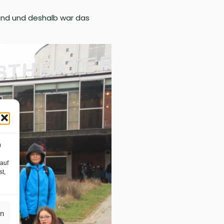
Kind und deshalb war das
m
 auf
st,
en