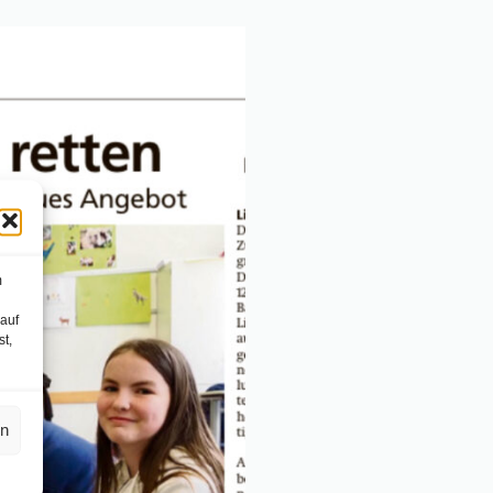
m
 auf
st,
en