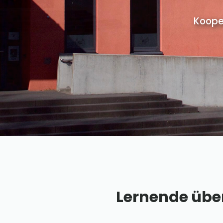
Koope
Lernende üb