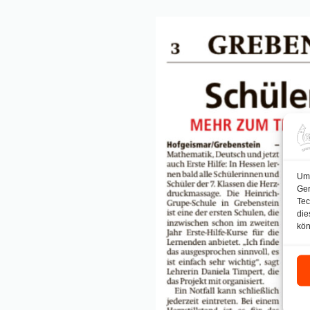
Um 
Ger
Tec
die
kön