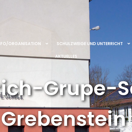
NFO/ORGANISATION
SCHULZWEIGE UND UNTERRICHT
AKTUELLES
rich-Grupe-S
Grebenstein