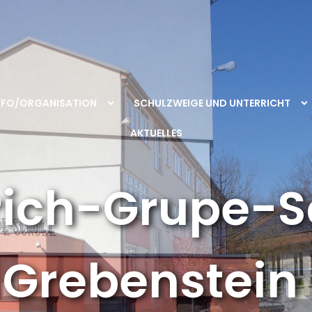
NFO/ORGANISATION
SCHULZWEIGE UND UNTERRICHT
AKTUELLES
rich-Grupe-S
Grebenstein