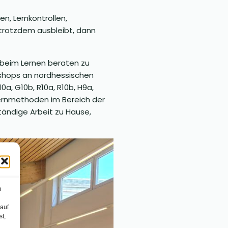
n, Lernkontrollen,
 trotzdem ausbleibt, dann
 beim Lernen beraten zu
rkshops an nordhessischen
a, G10b, R10a, R10b, H9a,
 Lernmethoden im Bereich der
tändige Arbeit zu Hause,
m
 auf
st,